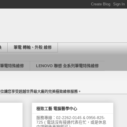
換
筆電 轉軸、外殼 維修
列筆電特殊維修
LENOVO 聯想 全系列筆電特殊維修
價位讓您享受超越世界級大廠的完美極致維修服務。
極致工藝 電腦醫學中心
服務專線：02-2262-0145 & 0956-825-
725 ( 電話沒有接通代表在忙，或是休息
中請稍後再撥即可 )