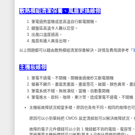
散熱模組清潔保養、風扇更換維修
筆電過熱當機或是高溫自行斷電關機。
鍵盤區高溫令人難以忍受。
出風口溫度過高。
風扇有擾人異音出現。
以上問題都可以藉由散熱模組清潔保養解決。詳情及費用請參考「
主機板維修
筆電不過電、不開機、開機後過幾秒又斷電關機
螢幕不顯示、畫面黑畫面、畫面雪花、破圖、顏色異常、畫
筆電系統不穩、無故凍結、當機、自動重開機
筆電進水、飲料、咖啡、果汁等，造成筆電不過電、不開機
主機板故障狀況相當多樣，原因也各有不同。相同的故障也可
原因可以小到單純把 CMOS 設定清掉就可以解決故障狀況
故障的電子元件價錢可以小到 1 塊錢都不到的電阻、電容等
等級筆電主機板價錢可以破萬(基本上沒有什麼修的價值)。