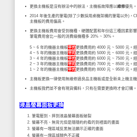
更換主機板是沒有辦法中的辦法，主機板故障應以
維修
優先。
2014 年後生產的筆電(除了少數採用桌機架構的筆電以外)
主機板的費用偏高。
更換主機板費用會受到機種、硬體配置和年份這三種因素影響
筆電費用會比一般的消費級機種多 20% ~ 30%。
5 ~ 6 年的機器主機板
平均
更換費用約 4000 元 ~ 5000
4 ~ 5 年的機器主機板
平均
更換費用約 5000 元 ~ 6000
3 ~ 4 年的機器主機板
平均
更換費用約 6000 元 ~ 7500
2 ~ 3 年的機器主機板
平均
更換費用約 7000 元 ~ 8500
1 ~ 2 年的機器主機板
平均
更換費用約 8000 元 ~ 9500
主機板更換一律使用無維修過良品主機板或是全新未上機主機
主機板我們並不會有現貨備料，只有在需要更換時才會訂購。
液晶螢幕面板更換
筆電壓到、摔到液晶螢幕面板破裂
螢幕不亮、無背光但是隱隱約約看的到裡面的畫面
螢幕有一塊區域反黑無法顯示正確的畫面
螢幕有一塊區域顏色不正確