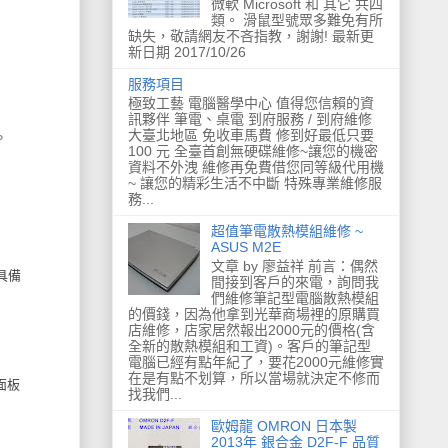
微軟 Microsoft 和 其它 共四
類。 滑鼠型號眾多難免有所
缺失，敬請網友不吝指教，謝謝! 最新更
新日期 2017/10/26
服務項目
極致工藝 電腦醫學中心 值得您信賴的資
訊夥伴 筆電、桌電 到府服務 / 到府維修
大臺北地區 免收車馬費 修到好最低只要
。
100 元 全臺首創無硬碟維修~讓您的機密
資料不外洩 維修再免費借您同等級代用機
~ 讓您的精彩生活不中斷 特殊專業維修服
務...
超值筆電散熱模組維修 ~
ASUS M2E
文章 by 廖益祥 前言：偶然
都具備
間接到客戶的來電，詢問我
們維修筆記型電腦散熱模組
的價錢，因為他拿到光華商場裡的原購買
店維修，店家居然報出2000元的價格(含
全新的散熱模組和工資)。客戶的筆記型
電腦已經有點年紀了，要花2000元維修實
在是有點不划算，所以當場就決定不修而
面板
找我們...
歐姆龍 OMRON 日本製
2013年 銀合金 D2F-F 品質