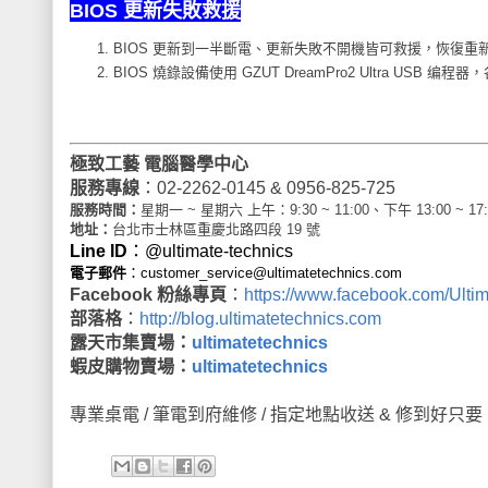
BIOS 更新失敗救援
BIOS 更新到一半斷電、更新失敗不開機皆可救援，恢復重
BIOS 燒錄設備使用 GZUT DreamPro2 Ultra USB 编
極致工藝 電腦醫學中心
服務專線
：
02-2262-0145 & 0956-825-725
服務時間：
星期一 ~ 星期六 上午：9:30 ~ 11:00、下午 13:00 ~ 17:
地址：
台北市士林區重慶北路四段 19 號
Line ID
：
@ultimate-technics
電子郵件
：
customer_service@ultimatetechnics.com
Facebook
粉絲專頁
：
https://www.facebook.com/Ulti
部落格
：
http://blog.ultimatetechnics.com
露天市集賣場：
ultimatetechnics
蝦皮購物賣場：
ultimatetechnics
專業桌電
/
筆電到府維修
/
指定地點收送
&
修到好只要