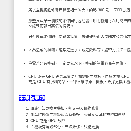
所以主機板維修費用範圍相當的大，約略 300 元 ~ 5000
那些只報單一價錢的維修同行容易發生明明就是可以用簡單的
來處理而報出高價的情況。
只有簡單維修的小問題報低價，複雜難修的大問題才報高價才
人為造成的損壞，通常是進水，或是飲料等。處理方式與一般
筆電若是有摔到，一定要先說明。摔到的筆電容易有內傷。
CPU 或是 GPU 等高單價晶片損壞的主機板，由於更換 CP
或是 GPU 有損壞的話，一律不維修原主機板，改採更換主
主機板更換
原廠告知要換主機板，卻又報天價維修費
同業維修過主機板卻沒有修好，或是又有其他故障問題點
CPU 或是 GPU 故障
主機板有燒毀部份，無法維修，只能更換