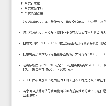
螢幕有亮線
螢幕亮量不夠
螢幕色澤偏黃
液晶螢幕面板更換一律使用 A+ 等級全新面板 ~ 無亮點、
液晶螢幕面板規格眾多，我們並不會有現貨庫存。訂料要隔天
目前常見的 13 吋 ~ 17 吋 液晶螢幕面板規格換到好總費用約為 35
低規格或是舊規格的液晶螢幕面板費用才會落在 3000 元 ~ 35
超高解析度或( 2K、3K 或是 4K )是超高更新率(120 Hz 
的話，就會落在 4500 元 ~ 5000 元。
OLED 面板目前並不是面板的主流，基本上都是特規，常
若您可以接受評估的費用範圍並且有想要維修的話，再送件過
回來更換。