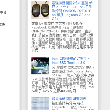
最強微動開關對決! 臺製 新
巨 ZIPPY DF3-P1 VS 日製
歐姆龍 OMRON D2F-01F
成更換
on 羅技 Logitech G9 and
G9x
文章 by 廖益祥 本文亦同時發佈在
等級
Facebook 粉絲專頁 前言：歐姆龍
OMRON D2F-01F 這顆微動開關一直是
我們滑鼠更換微動開關的首選，按壓力道
較一般的微動開關要輕一些，回彈手感極
佳，連續點擊速度快，耐用度相當好，價
格也不貴，其他的微動開關實在是很難跟
它匹...
Intel 固態硬碟的好幫手 ~
Intel SSD Toolbox 3.0
by 廖益祥 (2012/2/27 更新)
固態硬碟(Solid State Disk,
SSD)在一般人的觀念中認為
SSD是比傳統硬碟速度快但是價錢卻高不
可攀，對於想要追求高性能和低噪音的玩
家來說確實是有點買不下手，一直到 Intel
推出了 X25-V 這顆40GB的固...
滑鼠微動開關調查列表
按照廠牌共分為 羅技
Logitech 、 雷蛇 Razer 、