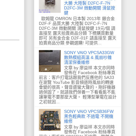
大勝 大陸製 D2FC-F-7N
D2FC-3M 微動開關 滑鼠按
鍵
歐姆龍 OMRON 日本製 2013年 銀合金
D2F-F 品質大勝 大陸製 D2FC-F-7N
D2FC-3M 微動開關 滑鼠按鍵 19元/個 請
直接至 露天拍賣商品分類 下標購買數量
即可 另有金合金 D2F-01F 請直接至 露天
拍賣商品分類 參觀選購! 可提供...
SONY VAIO VPCSA33GW
散熱模組高溫 & 風扇吵雜
清潔保養維修
文章 by 廖益祥 本文亦同時
發佈在 Facebook 粉絲專頁
前言：客戶打電話跟我們反應他的 SA33
在瀏覽 YouTube 影音頻道時風扇的轉速
會變的很高，聲音還蠻大聲的，剛好機器
過保固了，就請我們保養一下看看能不能
讓筆電不要那麼大聲。 輕薄型筆電在設計
之初就因...
SONY VAIO VPCSB36FW
黑色輕典款 不過電 不開機
維修
文章 by 廖益祥 本文亦同時
發佈在 Facebook 粉絲專頁