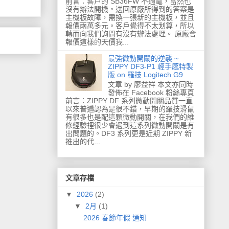
前言：客戶的 SB36FW 不過電，當然也
沒有辦法開機。送回原廠所得到的答案是
主機板故障，需換一張新的主機板，並且
報價兩萬多元。客戶覺得不太划算，所以
轉而向我們詢問有沒有辦法處理。 原廠會
報價這樣的天價我...
最強微動開關的逆襲 ~
ZIPPY DF3-P1 輕手感特製
版 on 羅技 Logitech G9
文章 by 廖益祥 本文亦同時
發佈在 Facebook 粉絲專頁
前言：ZIPPY DF 系列微動開關品質一直
以來普遍認為是很不錯，早期的羅技滑鼠
有很多也是配這顆微動開關，在我們的維
修經驗裡很少會遇到這系列微動開關是有
出問題的。DF3 系列更是近期 ZIPPY 新
推出的代...
文章存檔
▼
2026
(2)
▼
2月
(1)
2026 春節年假 通知