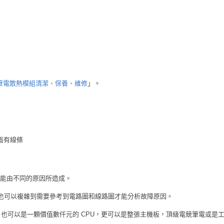
筆電散熱模組清潔、保養、維修
」。
面有線條
能由不同的原因所造成。
，也可以複雜到需要參考到電路圖和線路圖才能分析故障原因。
，也可以是一顆價值數仟元的 CPU，更可以是整張主機板，頂級電競筆電或是