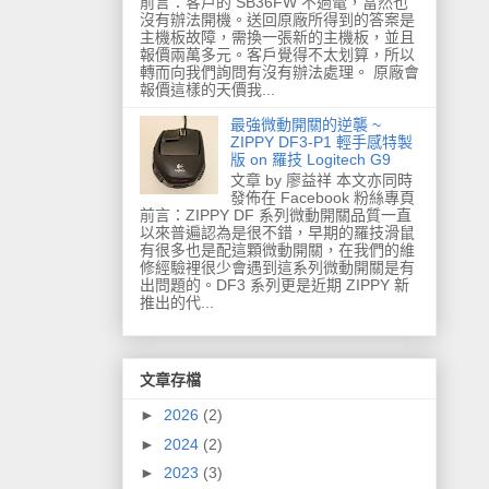
前言：客戶的 SB36FW 不過電，當然也
沒有辦法開機。送回原廠所得到的答案是
主機板故障，需換一張新的主機板，並且
報價兩萬多元。客戶覺得不太划算，所以
轉而向我們詢問有沒有辦法處理。 原廠會
報價這樣的天價我...
最強微動開關的逆襲 ~
ZIPPY DF3-P1 輕手感特製
版 on 羅技 Logitech G9
文章 by 廖益祥 本文亦同時
發佈在 Facebook 粉絲專頁
前言：ZIPPY DF 系列微動開關品質一直
以來普遍認為是很不錯，早期的羅技滑鼠
有很多也是配這顆微動開關，在我們的維
修經驗裡很少會遇到這系列微動開關是有
出問題的。DF3 系列更是近期 ZIPPY 新
推出的代...
文章存檔
►
2026
(2)
►
2024
(2)
►
2023
(3)