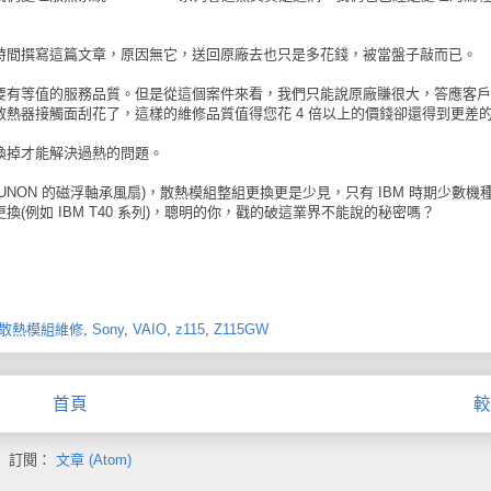
時間撰寫這篇文章，原因無它，送回原廠去也只是多花錢，被當盤子敲而已。
要有等值的服務品質。但是從這個案件來看，我們只能說原廠賺很大，答應客戶
熱器接觸面刮花了，這樣的維修品質值得您花 4 倍以上的價錢卻還得到更差
換掉才能解決過熱的問題。
NON 的磁浮軸承風扇)，散熱模組整組更換更是少見，只有 IBM 時期少數機
例如 IBM T40 系列)，聰明的你，戳的破這業界不能說的秘密嗎？
散熱模組維修
,
Sony
,
VAIO
,
z115
,
Z115GW
首頁
較
訂閱：
文章 (Atom)