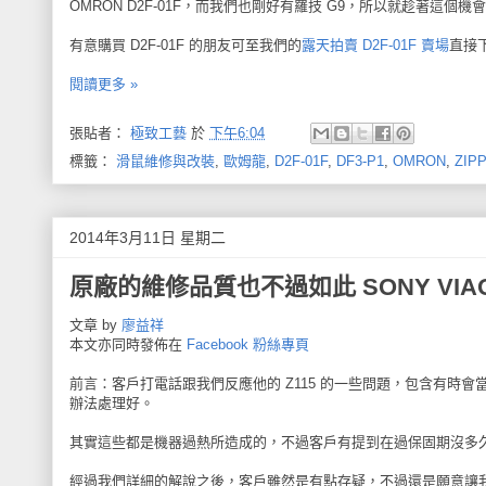
OMRON D2F-01F，而我們也剛好有羅技 G9，所以就趁著這個機會將
有意購買 D2F-01F 的朋友可至我們的
露天拍賣 D2F-01F 賣場
直接下
閱讀更多 »
張貼者：
極致工藝
於
下午6:04
標籤：
滑鼠維修與改裝
,
歐姆龍
,
D2F-01F
,
DF3-P1
,
OMRON
,
ZIP
2014年3月11日 星期二
原廠的維修品質也不過如此 SONY VIAO
文章 by
廖益祥
本文亦同時發佈在
Facebook 粉絲專頁
前言：客戶打電話跟我們反應他的 Z115 的一些問題，包含有
辦法處理好。
其實這些都是機器過熱所造成的，不過客戶有提到在過保固期沒多
經過我們詳細的解說之後，客戶雖然是有點存疑，不過還是願意讓我