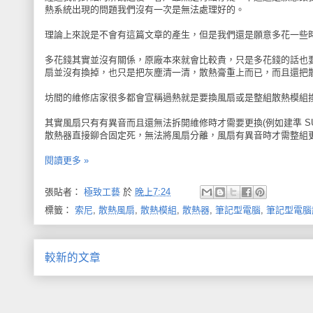
熱系統出現的問題我們沒有一次是無法處理好的。
理論上來說是不會有這篇文章的產生，但是我們還是願意多花一些
多花錢其實並沒有關係，原廠本來就會比較貴，只是多花錢的話也
扇並沒有換掉，也只是把灰塵清一清，散熱膏重上而已，而且還把散
坊間的維修店家很多都會宣稱過熱就是要換風扇或是整組散熱模組
其實風扇只有有異音而且還無法拆開維修時才需要更換(例如建準 SU
散熱器直接鉚合固定死，無法將風扇分離，風扇有異音時才需整組更換(
閱讀更多 »
張貼者：
極致工藝
於
晚上7:24
標籤：
索尼
,
散熱風扇
,
散熱模組
,
散熱器
,
筆記型電腦
,
筆記型電腦
較新的文章