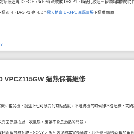
原廠左鍵 D2FC-F-7N(10M) 改裝成 DF3-P1，順便比較這三顆微動開關的特
標即可，DF3-P1 也可以至
露天拍賣 DF3-P1 專屬賣場
下標購買喔!
PY
 VPCZ115GW 過熱保養維修
時會當機和重開機，鍵盤上也可感受到有點熱度，不過待機的時候卻不會這樣，詢問
久有回原廠換過一次風扇，應該不會是過熱的問題。
們處理散熱系統。SONY Z 系列會過熱其實是通病，我們也已經是處理的駕