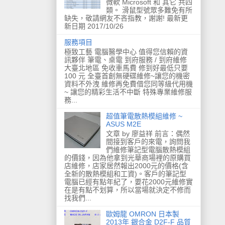
微軟 Microsoft 和 其它 共四
類。 滑鼠型號眾多難免有所
缺失，敬請網友不吝指教，謝謝! 最新更
新日期 2017/10/26
服務項目
極致工藝 電腦醫學中心 值得您信賴的資
訊夥伴 筆電、桌電 到府服務 / 到府維修
大臺北地區 免收車馬費 修到好最低只要
100 元 全臺首創無硬碟維修~讓您的機密
資料不外洩 維修再免費借您同等級代用機
~ 讓您的精彩生活不中斷 特殊專業維修服
務...
超值筆電散熱模組維修 ~
ASUS M2E
文章 by 廖益祥 前言：偶然
間接到客戶的來電，詢問我
們維修筆記型電腦散熱模組
的價錢，因為他拿到光華商場裡的原購買
店維修，店家居然報出2000元的價格(含
全新的散熱模組和工資)。客戶的筆記型
電腦已經有點年紀了，要花2000元維修實
在是有點不划算，所以當場就決定不修而
找我們...
歐姆龍 OMRON 日本製
2013年 銀合金 D2F-F 品質