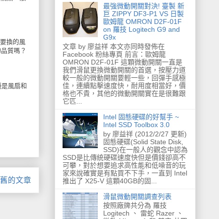
最強微動開關對決! 臺製 新
巨 ZIPPY DF3-P1 VS 日製
歐姆龍 OMRON D2F-01F
on 羅技 Logitech G9 and
G9x
要換的風
文章 by 廖益祥 本文亦同時發佈在
的品質嗎？
Facebook 粉絲專頁 前言：歐姆龍
OMRON D2F-01F 這顆微動開關一直是
我們滑鼠更換微動開關的首選，按壓力道
較一般的微動開關要輕一些，回彈手感極
佳，連續點擊速度快，耐用度相當好，價
種是風扇和
格也不貴，其他的微動開關實在是很難跟
它匹...
Intel 固態硬碟的好幫手 ~
Intel SSD Toolbox 3.0
by 廖益祥 (2012/2/27 更新)
固態硬碟(Solid State Disk,
SSD)在一般人的觀念中認為
SSD是比傳統硬碟速度快但是價錢卻高不
可攀，對於想要追求高性能和低噪音的玩
家來說確實是有點買不下手，一直到 Intel
舊的文章
推出了 X25-V 這顆40GB的固...
滑鼠微動開關調查列表
按照廠牌共分為 羅技
Logitech 、 雷蛇 Razer 、