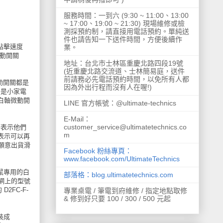
服務時間：一到六 (9:30 ~ 11:00、13:00
~ 17:00、19:00 ~ 21:30) 現場維修或檢
測採預約制，請直接用電話預約。單純送
件也請告知一下送件時間，方便後續作
點擊速度
業。
微動開關
地址：台北市士林區重慶北路四段19號
(近重慶北路交流道、士林簡易庭，送件
前請務必先電話預約時間，以免所有人都
動開關都是
因為外出行程而沒有人在喔!)
通常是小家電
的白軸微動開
LINE 官方帳號：@ultimate-technics
E-Mail：
customer_service@ultimatetechnics.co
務表示他們
m
也表示可以再
不願意出貨滑
Facebook 粉絲專頁：
www.facebook.com/UltimateTechnics
滑鼠專用的白
部落格：blog.ultimatetechnics.com
官網上的型號
2FC-F-
專業桌電 / 筆電到府維修 / 指定地點取修
& 修到好只要 100 / 300 / 500 元起
裝成