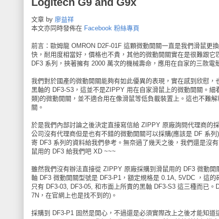
Logitech G9 and G9x
文章 by
廖益祥
本文亦同時發佈在
Facebook 粉絲專頁
前言：歐姆龍 OMRON D2F-01F 這顆微動開關一直是我們
快，耐用度相當好，價格也不貴，其他的微動開關實在是很難跟它匹敵
DF3 系列，挾著擁有 2000 萬次的機械壽命，應用在自家的三款電競滑鼠 
我們對於國產的微動開關能夠有如此優異的表現，實在感到欣慰，也
黑軸的 DF3-S3，這並不是ZIPPY 用在自家滑鼠上的微動開關。細看了一
類)的微動開關，並不適合用在像滑鼠等低負載裝置上。這也不難解釋為
關。
於是我們內部討論之後決定直接寫信給 ZIPPY 原廠詢問代理商的
公司沒有代理商但是也有不錯的微動開關可以採購(應該是 DF 系列
寄 DF3 系列的資料給我們參考。無奈過了幾天之後，我們還是沒有收
鼠用的 DF3 給我們吧 XD ~~~
雖然我們沒有辦法直接從 ZIPPY 原廠採購到滑鼠用的 DF3 微
軸 DF3 微動開關型號是 DF3-P1，額定規格是 0.1A, 5VD
只有 DF3-03, DF3-05, 和市面上所賣的黑軸 DF3-S3 這三
7N，在官網上也是找不到的)。
採購到 DF3-P1 固然是開心，不過還是必須實際改上之後才能知道這