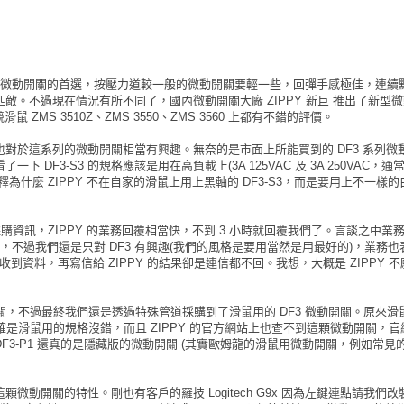
滑鼠更換微動開關的首選，按壓力道較一般的微動開關要輕一些，回彈手感極佳，連續
。不過現在情況有所不同了，國內微動開關大廠 ZIPPY 新巨 推出了新型
ZMS 3510Z、ZMS 3550、ZMS 3560 上都有不錯的評價。
對於這系列的微動開關相當有興趣。無奈的是市面上所能買到的 DF3 系列微
下 DF3-S3 的規格應該是用在高負載上(3A 125VAC 及 3A 250VAC，
什麼 ZIPPY 不在自家的滑鼠上用上黑軸的 DF3-S3，而是要用上不一樣
採購資訊，ZIPPY 的業務回覆相當快，不到 3 小時就回覆我們了。言談之中業
)，不過我們還是只對 DF3 有興趣(我們的風格是要用當然是用最好的)，業務
到資料，再寫信給 ZIPPY 的結果卻是連信都不回。我想，大概是 ZIPPY 
動開關，不過最終我們還是透過特殊管道採購到了滑鼠用的 DF3 微動開關。原來
C ，這的確是滑鼠用的規格沒錯，而且 ZIPPY 的官方網站上也查不到這顆微動開關，
種而已。DF3-P1 還真的是隱藏版的微動開關 (其實歐姆龍的滑鼠用微動開關，例如常見的 D
顆微動開關的特性。剛也有客戶的羅技 Logitech G9x 因為左鍵連點請我們改