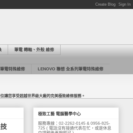
換
筆電 轉軸、外殼 維修
列筆電特殊維修
LENOVO 聯想 全系列筆電特殊維修
價位讓您享受超越世界級大廠的完美極致維修服務。
極致工藝 電腦醫學中心
服務專線：02-2262-0145 & 0956-825-
羅技
725 ( 電話沒有接通代表在忙，或是休息
中請稍後再撥即可 )