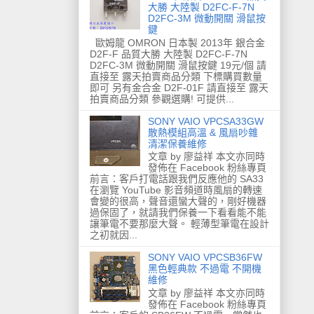
大勝 大陸製 D2FC-F-7N
D2FC-3M 微動開關 滑鼠按
鍵
歐姆龍 OMRON 日本製 2013年 銀合金
D2F-F 品質大勝 大陸製 D2FC-F-7N
D2FC-3M 微動開關 滑鼠按鍵 19元/個 請
直接至 露天拍賣商品分類 下標購買數量
即可 另有金合金 D2F-01F 請直接至 露天
拍賣商品分類 參觀選購! 可提供...
SONY VAIO VPCSA33GW
散熱模組高溫 & 風扇吵雜
清潔保養維修
文章 by 廖益祥 本文亦同時
發佈在 Facebook 粉絲專頁
前言：客戶打電話跟我們反應他的 SA33
在瀏覽 YouTube 影音頻道時風扇的轉速
會變的很高，聲音還蠻大聲的，剛好機器
過保固了，就請我們保養一下看看能不能
讓筆電不要那麼大聲。 輕薄型筆電在設計
之初就因...
SONY VAIO VPCSB36FW
黑色輕典款 不過電 不開機
維修
文章 by 廖益祥 本文亦同時
發佈在 Facebook 粉絲專頁