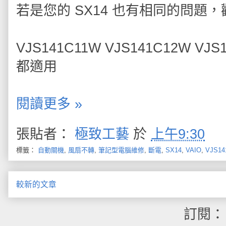
若是您的 SX14 也有相同的問題
VJS141C11W VJS141C12W VJS
都適用
閱讀更多 »
張貼者：
極致工藝
於
上午9:30
標籤：
自動關機
,
風扇不轉
,
筆記型電腦維修
,
斷電
,
SX14
,
VAIO
,
VJS14
較新的文章
訂閱