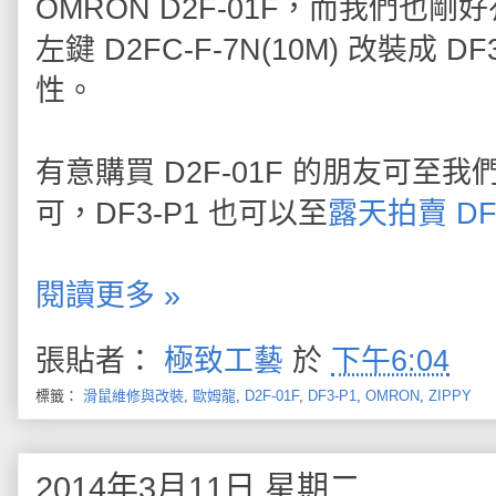
OMRON D2F-01F，而我們也
左鍵 D2FC-F-7N(10M) 改裝
性。
有意購買 D2F-01F 的朋友可至我
可，DF3-P1 也可以至
露天拍賣 DF
閱讀更多 »
張貼者：
極致工藝
於
下午6:04
標籤：
滑鼠維修與改裝
,
歐姆龍
,
D2F-01F
,
DF3-P1
,
OMRON
,
ZIPPY
2014年3月11日 星期二