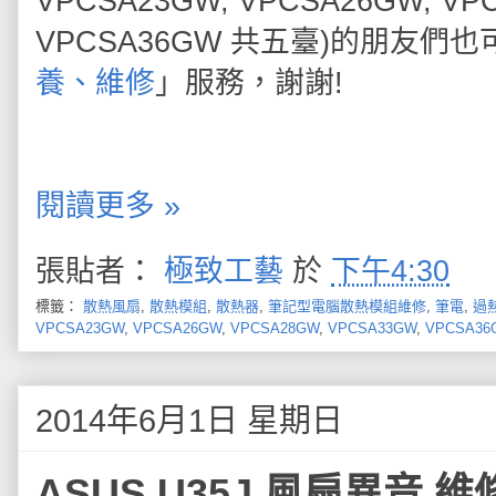
VPCSA23GW, VPCSA26GW, VP
VPCSA36GW 共五臺)的朋友們
養、維修
」服務，謝謝!
閱讀更多 »
張貼者：
極致工藝
於
下午4:30
標籤：
散熱風扇
,
散熱模組
,
散熱器
,
筆記型電腦散熱模組維修
,
筆電
,
過
VPCSA23GW
,
VPCSA26GW
,
VPCSA28GW
,
VPCSA33GW
,
VPCSA36
2014年6月1日 星期日
ASUS U35J 風扇異音