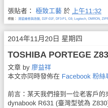
張貼者：
極致工藝
於
上午11:32
標籤：
滑鼠維修與改裝
,
D2F-01F
,
DF3-P1
,
G9
,
Logitech
,
OMRON
,
ZIP
2014年11月20日 星期四
TOSHIBA PORTEGE 
文章 by
廖益祥
本文亦同時發佈在
Facebook 粉
前言：某天我們接到一位老客戶的來電
dynabook R631 (臺灣型號為