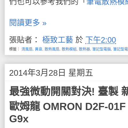
們也可以參考我們的「
筆電散熱模
閱讀更多 »
張貼者：
極致工藝
於
下午2:00
標籤：
清風扇
,
異音
,
散熱風扇
,
散熱模組
,
散熱器
,
筆記型電腦
,
筆記型電
2014年3月28日 星期五
最強微動開關對決! 臺製 新巨 
歐姆龍 OMRON D2F-01F o
G9x