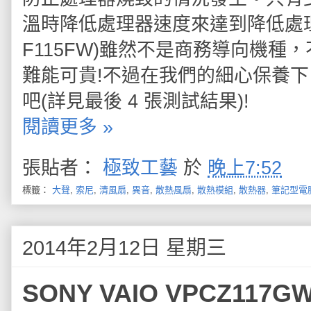
溫時降低處理器速度來達到降低處理器
F115FW)雖然不是商務導向機
難能可貴!不過在我們的細心保養
吧(詳見最後 4 張測試結果)!
閱讀更多 »
張貼者：
極致工藝
於
晚上7:52
標籤：
大聲
,
索尼
,
清風扇
,
異音
,
散熱風扇
,
散熱模組
,
散熱器
,
筆記型電
2014年2月12日 星期三
SONY VAIO VPCZ11