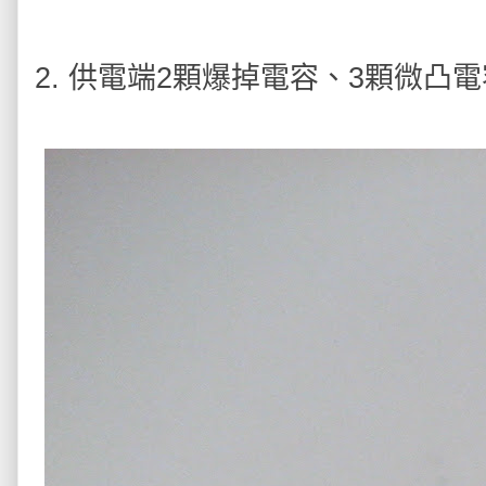
2. 供電端2顆爆掉電容、3顆微凸