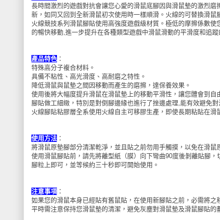
長時間激烈的遊戲對抗會讓您心愛的滑鼠底腳因與滑鼠墊的激烈磨
新，如同又回到全新滑鼠初次使用時一樣順滑。火線的可替換滑鼠
火線競技系列滑鼠腳貼使用高強度遊戲級材質。極低的摩擦係數使
的暢快移動,進一步提升在各種類型遊戲中滑鼠滑動的平滑度和追蹤
產品特色
：
特殊高分子複合材料。
具備不粘性、高光滑度、高耐磨之特性。
降低滑鼠與鼠墊之間因移動而產生的磨擦，達保養效果。
使用後將大幅度提升滑鼠在滑鼠墊上的移動平滑性，讓您體會到自
腳貼做工細緻，特別是對倒腳邊緣也進行了挫邊處理,能有效避免對
火線腳貼粘膠層全系使用火線自主可移膠生產，即使長期粘貼在滑
使用方法
：
將滑鼠原墊腳部分清潔乾淨，並且貼之前勿用手觸摸，以免在滑鼠
使用滑鼠腳貼前，請先將離型紙（膜）向下彎曲90度後剝離貼腳，
腳粒上即可，並等候約三十秒即可開始使用。
注意事項
：
如果您的滑鼠本身已經貼有舊鼠貼，在使用新腳貼之前，必需將之
平時需注意保持您滑鼠墊的清潔，避免灰塵對滑鼠墊及滑鼠腳貼的