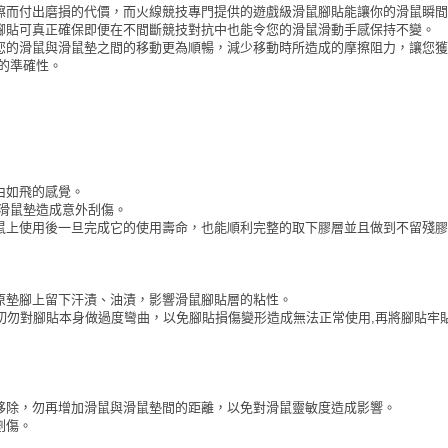
擦而付出磨損的代價，而火線競技專門提供的遊戲級滑鼠腳貼能讓你的滑鼠瞬間
腳貼可真正確保即便在不間斷競技對抗中也能令您的滑鼠滑動手感保持不變。
您的滑鼠與滑鼠墊之間的移動更為順暢，減少移動時所造成的摩擦阻力，讓您獲
的準確性。
由如飛的感覺。
滑鼠墊造成意外刮傷。
鼠上使用後一旦完成它的使用壽命，也能順利完整的取下膠層並且做到不留殘膠
原墊腳上留下汗漬、油漬，影響滑鼠腳貼層的粘性。
切勿對腳貼本身做過度彎曲，以免腳貼損傷變形造成無法正常使用,再將腳貼牢
移除，勿再增加滑鼠與滑鼠墊間的距離，以免對滑鼠靈敏度造成影響。
劃傷。