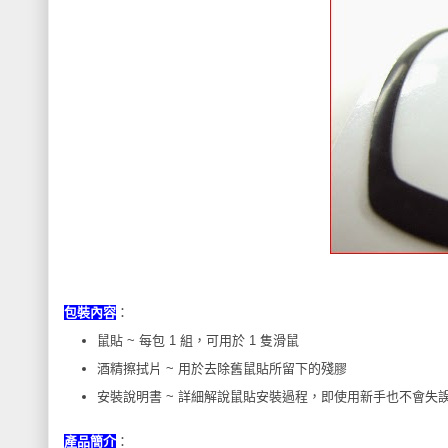
包裝內容
：
鼠貼 ~ 每包 1 組，可用於 1 隻滑鼠
酒精擦拭片 ~ 用於去除舊鼠貼所留下的殘膠
安裝說明書 ~ 詳細解說鼠貼安裝過程，即使用新手也不會失
產品簡介
：