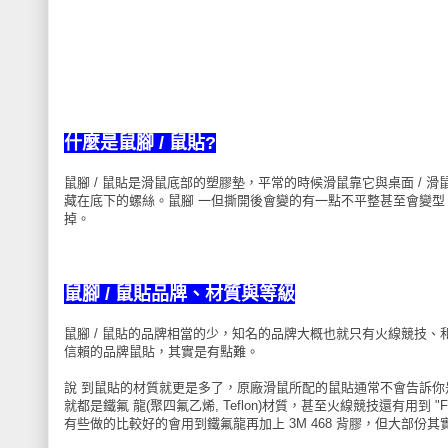
什麼是鼠腳 / 鼠貼?
鼠腳 / 鼠貼是滑鼠底部的塑膠墊，平常的時候滑鼠靠它與桌面 /
藏在底下的螺絲。鼠腳 一但撕開後會變的有一點不平整甚至會變
掉。
鼠腳 / 鼠貼
品牌、材質與等級
鼠腳 / 鼠貼的品牌相當的少，知名的品牌大概也就只有火線競技、
信賴的品牌鼠貼，其實是有點難。
說 到鼠貼的材質就更是多了，原廠滑鼠所配的鼠貼通常不會告訴
就都是鐵氟 龍(聚四氟乙烯, Teflon)材質，甚至火線競技還有用
有些做的比較好的會用到鐵氟龍再加上 3M 468 背膠，但大部份