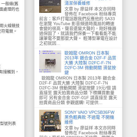
清潔保養維修
一般級(舊
文章 by 廖益祥 本文亦同時
表面處理的也
發佈在 Facebook 粉絲專頁
前言：客戶打電話跟我們反應他的 SA33
在瀏覽 YouTube 影音頻道時風扇的轉速
採用火線競技
會變的很高，聲音還蠻大聲的，剛好機器
用虎符電競。
過保固了，就請我們保養一下看看能不能
讓筆電不要那麼大聲。 輕薄型筆電在設計
之初就因...
歐姆龍 OMRON 日本製
2013年 銀合金 D2F-F 品質
大勝 大陸製 D2FC-F-7N
技
D2FC-3M 微動開關 滑鼠按
貼有接觸到，
鍵
歐姆龍 OMRON 日本製 2013年 銀合金
D2F-F 品質大勝 大陸製 D2FC-F-7N
D2FC-3M 微動開關 滑鼠按鍵 19元/個 請
直接至 露天拍賣商品分類 下標購買數量
即可 另有金合金 D2F-01F 請直接至 露天
拍賣商品分類 參觀選購! 可提供...
SONY VAIO VPCSB36FW
黑色輕典款 不過電 不開機
維修
型號列表
文章 by 廖益祥 本文亦同時
發佈在 Facebook 粉絲專頁