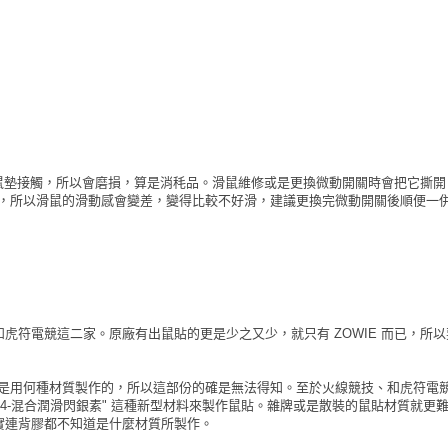
 滑鼠墊接觸，所以會磨損，算是消秏品。滑鼠維修或是更換微動開關時會把它撕
型，所以滑鼠的滑動感會變差，變得比較不好滑，建議更換完微動開關後順便一
和虎符電競這二家。原廠有出鼠貼的更是少之又少，就只有 ZOWIE 而已，所
你是用何種材質製作的，所以這部份的確是無法得知。至於火線競技、和虎符電
到 "F4-混合潤滑閃銀素" 這種新型材料來製作鼠貼。雜牌或是散裝的鼠貼材質就更
其實連背膠都不知道是什麼材質所製作。