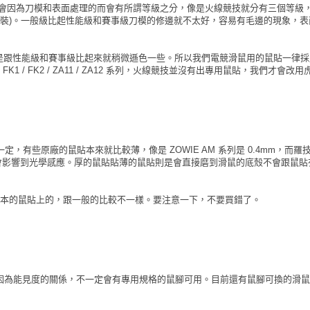
會因為刀模和表面處理的而會有所謂等級之分，像是火線競技就分有三個等級，
包 裝)。一般級比起性能級和賽事級刀模的修邊就不太好，容易有毛邊的現象，
但是跟性能級和賽事級比起來就稍微遜色一些。所以我們電競滑鼠用的鼠貼一律
 FK1 / FK2 / ZA11 / ZA12 系列，火線競技並沒有出專用鼠貼，我們才會改
一定，有些原廠的鼠貼本來就比較薄，像是 ZOWIE AM 系列是 0.4mm，而羅
鼠貼貼太厚的鼠貼會影響到光學感應。厚的鼠貼貼薄的鼠貼則是會直接磨到滑鼠的底殼不會跟鼠
在原本的鼠貼上的，跟一般的比較不一樣。要注意一下，不要買錯了。
因為能見度的關係，不一定會有專用規格的鼠腳可用。目前還有鼠腳可換的滑鼠