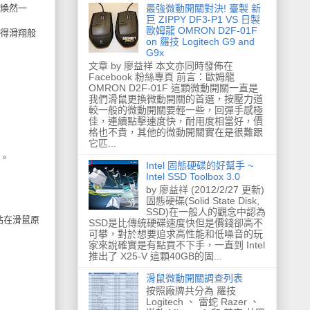
最強微動開關對決! 臺製 新
煥然一
巨 ZIPPY DF3-P1 VS 日製
歐姆龍 OMRON D2F-01F
得滑翔般
on 羅技 Logitech G9 and
G9x
文章 by 廖益祥 本文亦同時發佈在
Facebook 粉絲專頁 前言：歐姆龍
OMRON D2F-01F 這顆微動開關一直是
我們滑鼠更換微動開關的首選，按壓力道
較一般的微動開關要輕一些，回彈手感極
佳，連續點擊速度快，耐用度相當好，價
格也不貴，其他的微動開關實在是很難跟
它匹...
。
Intel 固態硬碟的好幫手 ~
Intel SSD Toolbox 3.0
by 廖益祥 (2012/2/27 更新)
固態硬碟(Solid State Disk,
SSD)在一般人的觀念中認為
貼在滑鼠原
SSD是比傳統硬碟速度快但是價錢卻高不
可攀，對於想要追求高性能和低噪音的玩
家來說確實是有點買不下手，一直到 Intel
推出了 X25-V 這顆40GB的固...
滑鼠微動開關調查列表
按照廠牌共分為 羅技
Logitech 、 雷蛇 Razer 、