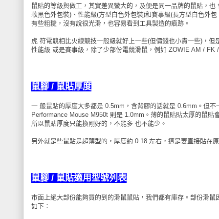
鼠貼的等級與做工，其實差異蠻大的，及便是同一品牌的鼠貼，也 
款黑色外包裝)、性能級(方型白色外包裝)和賽事級(長方型白色外
有些粗糙，沒有說很光滑，也容易看到工具製造的痕跡。
虎 符電競相比火線競技一般級就好上一些(但價錢也小貴一些)，
性能級 或是賽事級，除了少部份電競滑鼠，例如 ZOWIE AM / FK /
鼠腳 / 鼠貼
厚度
一 般鼠貼的厚度大多都是 0.5mm，含背膠的話就是 0.6mm。但不
Performance Mouse M950t 則是 1.0mm。薄的
所以鼠貼厚度只能換剛好的，不能多 也不能少。
另外就是些鼠貼是超薄型的，厚度約 0.18 左右，這是要直接貼
鼠腳 / 鼠貼
適用型號列表
市面上絕大部份能夠買的到的滑鼠鼠貼，我們都有庫存。部份滑鼠
如下：