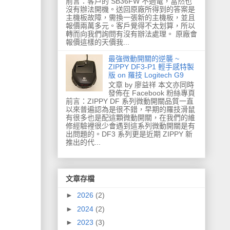
前言：客戶的 SB36FW 不過電，當然也
沒有辦法開機。送回原廠所得到的答案是
主機板故障，需換一張新的主機板，並且
報價兩萬多元。客戶覺得不太划算，所以
轉而向我們詢問有沒有辦法處理。 原廠會
報價這樣的天價我...
最強微動開關的逆襲 ~
ZIPPY DF3-P1 輕手感特製
版 on 羅技 Logitech G9
文章 by 廖益祥 本文亦同時
發佈在 Facebook 粉絲專頁
前言：ZIPPY DF 系列微動開關品質一直
以來普遍認為是很不錯，早期的羅技滑鼠
有很多也是配這顆微動開關，在我們的維
修經驗裡很少會遇到這系列微動開關是有
出問題的。DF3 系列更是近期 ZIPPY 新
推出的代...
文章存檔
►
2026
(2)
►
2024
(2)
►
2023
(3)