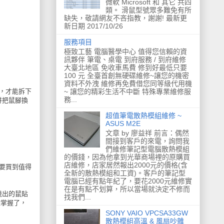
微軟 Microsoft 和 其它 共四
類。 滑鼠型號眾多難免有所
缺失，敬請網友不吝指教，謝謝! 最新更
新日期 2017/10/26
服務項目
極致工藝 電腦醫學中心 值得您信賴的資
訊夥伴 筆電、桌電 到府服務 / 到府維修
大臺北地區 免收車馬費 修到好最低只要
100 元 全臺首創無硬碟維修~讓您的機密
資料不外洩 維修再免費借您同等級代用機
~ 讓您的精彩生活不中斷 特殊專業維修服
開，才能拆下
務...
併把鼠腳換
超值筆電散熱模組維修 ~
ASUS M2E
文章 by 廖益祥 前言：偶然
間接到客戶的來電，詢問我
們維修筆記型電腦散熱模組
的價錢，因為他拿到光華商場裡的原購買
店維修，店家居然報出2000元的價格(含
以要買到值得
全新的散熱模組和工資)。客戶的筆記型
電腦已經有點年紀了，要花2000元維修實
在是有點不划算，所以當場就決定不修而
競出的鼠貼
找我們...
難掌握了，
SONY VAIO VPCSA33GW
散熱模組高溫 & 風扇吵雜