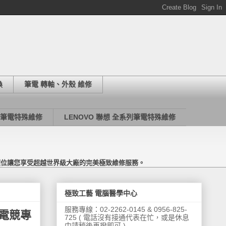
換
筆電 轉軸、外殼 維修
列筆電特殊維修
LENOVO 聯想 全系列筆電特殊維修
價位讓您享受超越世界級大廠的完美極致維修服務。
極致工藝 電腦醫學中心
服務專線：02-2262-0145 & 0956-825-
 電競專
725 ( 電話沒有接通代表在忙，或是休息
中請稍後再撥即可 )