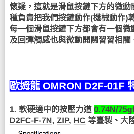
懷疑，這就是
滑鼠按鍵下方的微動
種負責把我們
按鍵動作(機械動作)
每一個滑鼠按鍵下方都會有一個微
及回彈觸感也與微動開關習習相關
歐姆龍 OMRON D2F-01F 
1. 軟硬適中的按壓力
道
0.74N/75g
D2FC-F-7N
,
ZIP
,
HC
等臺製、大