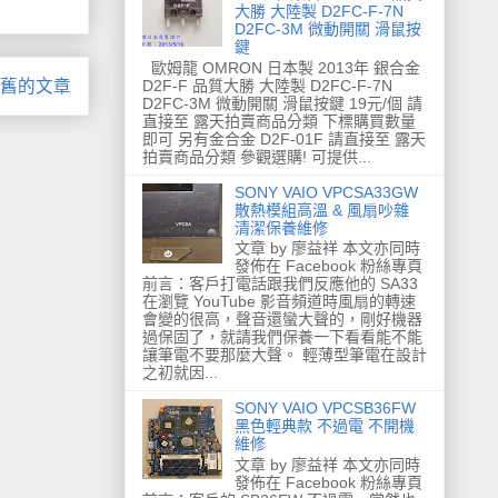
大勝 大陸製 D2FC-F-7N
D2FC-3M 微動開關 滑鼠按
鍵
歐姆龍 OMRON 日本製 2013年 銀合金
D2F-F 品質大勝 大陸製 D2FC-F-7N
舊的文章
D2FC-3M 微動開關 滑鼠按鍵 19元/個 請
直接至 露天拍賣商品分類 下標購買數量
即可 另有金合金 D2F-01F 請直接至 露天
拍賣商品分類 參觀選購! 可提供...
SONY VAIO VPCSA33GW
散熱模組高溫 & 風扇吵雜
清潔保養維修
文章 by 廖益祥 本文亦同時
發佈在 Facebook 粉絲專頁
前言：客戶打電話跟我們反應他的 SA33
在瀏覽 YouTube 影音頻道時風扇的轉速
會變的很高，聲音還蠻大聲的，剛好機器
過保固了，就請我們保養一下看看能不能
讓筆電不要那麼大聲。 輕薄型筆電在設計
之初就因...
SONY VAIO VPCSB36FW
黑色輕典款 不過電 不開機
維修
文章 by 廖益祥 本文亦同時
發佈在 Facebook 粉絲專頁