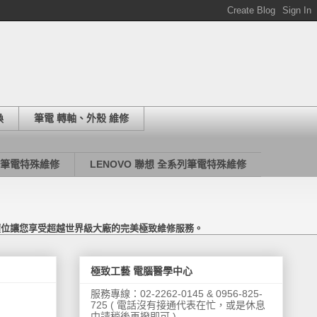
換
筆電 轉軸、外殼 維修
列筆電特殊維修
LENOVO 聯想 全系列筆電特殊維修
價位讓您享受超越世界級大廠的完美極致維修服務。
極致工藝 電腦醫學中心
服務專線：02-2262-0145 & 0956-825-
725 ( 電話沒有接通代表在忙，或是休息
中請稍後再撥即可 )