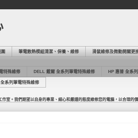
心
範圍
筆電散熱模組清潔、保養、維修
滑鼠維修及微動開關更
筆電特殊維修
DELL 戴爾 全系列筆電特殊維修
HP 惠普 全系
東芝 全系列筆電特殊維修
工作室。我們期望以自身的專業、細心和嚴謹的態度維修您的電腦，以合理的