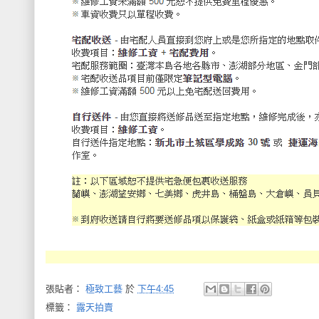
張貼者：
極致工藝
於
下午4:45
標籤：
露天拍賣