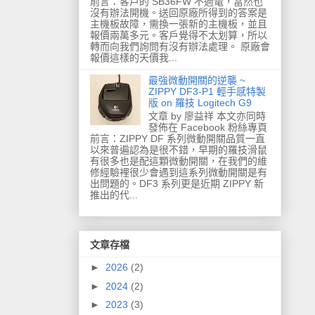
前言：客戶的 SB36FW 不過電，當然也
沒有辦法開機。送回原廠所得到的答案是
主機板故障，需換一張新的主機板，並且
報價兩萬多元。客戶覺得不太划算，所以
轉而向我們詢問有沒有辦法處理。 原廠會
報價這樣的天價我...
最強微動開關的逆襲 ~
ZIPPY DF3-P1 輕手感特製
版 on 羅技 Logitech G9
文章 by 廖益祥 本文亦同時
發佈在 Facebook 粉絲專頁
前言：ZIPPY DF 系列微動開關品質一直
以來普遍認為是很不錯，早期的羅技滑鼠
有很多也是配這顆微動開關，在我們的維
修經驗裡很少會遇到這系列微動開關是有
出問題的。DF3 系列更是近期 ZIPPY 新
推出的代...
文章存檔
►
2026
(2)
►
2024
(2)
►
2023
(3)