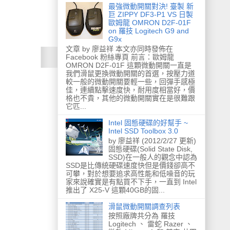
最強微動開關對決! 臺製 新
巨 ZIPPY DF3-P1 VS 日製
歐姆龍 OMRON D2F-01F
on 羅技 Logitech G9 and
G9x
文章 by 廖益祥 本文亦同時發佈在
Facebook 粉絲專頁 前言：歐姆龍
OMRON D2F-01F 這顆微動開關一直是
我們滑鼠更換微動開關的首選，按壓力道
較一般的微動開關要輕一些，回彈手感極
佳，連續點擊速度快，耐用度相當好，價
格也不貴，其他的微動開關實在是很難跟
它匹...
Intel 固態硬碟的好幫手 ~
Intel SSD Toolbox 3.0
by 廖益祥 (2012/2/27 更新)
固態硬碟(Solid State Disk,
SSD)在一般人的觀念中認為
SSD是比傳統硬碟速度快但是價錢卻高不
可攀，對於想要追求高性能和低噪音的玩
家來說確實是有點買不下手，一直到 Intel
推出了 X25-V 這顆40GB的固...
滑鼠微動開關調查列表
按照廠牌共分為 羅技
Logitech 、 雷蛇 Razer 、