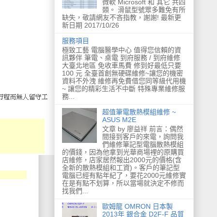
微軟 Microsoft 和 其它 共四
類。 滑鼠型號眾多難免有所
缺失，敬請網友不吝指教，謝謝! 最新更
新日期 2017/10/26
服務項目
極致工藝 電腦醫學中心 值得您信賴的資
訊夥伴 筆電、桌電 到府服務 / 到府維修
大臺北地區 免收車馬費 修到好最低只要
100 元 全臺首創無硬碟維修~讓您的機密
資料不外洩 維修再免費借您同等級代用機
~ 讓您的精彩生活不中斷 特殊專業維修服
務...
超值筆電散熱模組維修 ~
ASUS M2E
文章 by 廖益祥 前言：偶然
間接到客戶的來電，詢問我
們維修筆記型電腦散熱模組
的價錢，因為他拿到光華商場裡的原購買
店維修，店家居然報出2000元的價格(含
全新的散熱模組和工資)。客戶的筆記型
電腦已經有點年紀了，要花2000元維修實
在是有點不划算，所以當場就決定不修而
找我們...
歐姆龍 OMRON 日本製
2013年 銀合金 D2F-F 品質