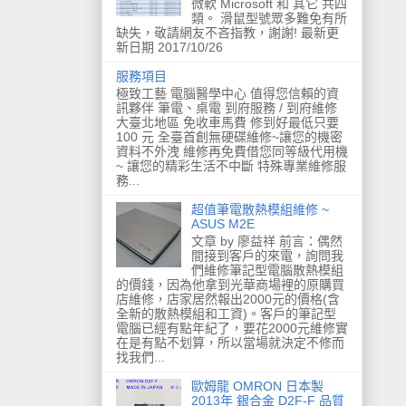
微軟 Microsoft 和 其它 共四
類。 滑鼠型號眾多難免有所
缺失，敬請網友不吝指教，謝謝! 最新更
新日期 2017/10/26
服務項目
極致工藝 電腦醫學中心 值得您信賴的資
訊夥伴 筆電、桌電 到府服務 / 到府維修
大臺北地區 免收車馬費 修到好最低只要
100 元 全臺首創無硬碟維修~讓您的機密
資料不外洩 維修再免費借您同等級代用機
~ 讓您的精彩生活不中斷 特殊專業維修服
務...
超值筆電散熱模組維修 ~
ASUS M2E
文章 by 廖益祥 前言：偶然
間接到客戶的來電，詢問我
們維修筆記型電腦散熱模組
的價錢，因為他拿到光華商場裡的原購買
店維修，店家居然報出2000元的價格(含
全新的散熱模組和工資)。客戶的筆記型
電腦已經有點年紀了，要花2000元維修實
在是有點不划算，所以當場就決定不修而
找我們...
歐姆龍 OMRON 日本製
2013年 銀合金 D2F-F 品質