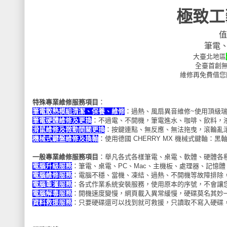
極致工
值
筆電
大臺北地區
全臺首創
維修再免費借您
特殊專業維修服務項目
：
筆電散熱模組清潔、保養、維修
：過熱、風扇異音維修~使用頂級瑞典
筆電硬體維修及更換
：不過電、不開機，筆電進水、咖啡、飲料，
滑鼠維修及微動開關更換
：按鍵連點、無反應、無法拖曳，滾輪亂
機械式鍵盤維修及換軸
：使用德國 CHERRY MX 機械式鍵軸：
一般專業維修服務項目
：舉凡各式各樣筆電、桌電、軟體、硬體各
電腦升級服務
：筆電、桌電、PC、Mac、主機板、處理器、記憶
電腦維修服務
：電腦不穩、當機、凍結、過熱、不開機等故障排除
電腦重灌服務
：各式作業系統安裝服務，使用原本的序號，不會讓您成
電腦解毒服務
：開機速度變慢，網頁載入異常緩慢，硬碟莫名其妙
資料救援服務
：只要硬碟還可以找到就可救援，只讀取不寫入硬碟