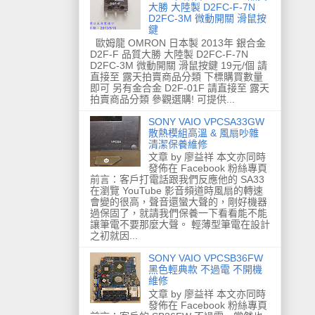
大勝 大陸製 D2FC-F-7N
D2FC-3M 微動開關 滑鼠按
鍵
歐姆龍 OMRON 日本製 2013年 銀合金
D2F-F 品質大勝 大陸製 D2FC-F-7N
D2FC-3M 微動開關 滑鼠按鍵 19元/個 請
直接至 露天拍賣商品分類 下標購買數量
即可 另有金合金 D2F-01F 請直接至 露天
拍賣商品分類 參觀選購! 可提供...
SONY VAIO VPCSA33GW
散熱模組高溫 & 風扇吵雜
清潔保養維修
文章 by 廖益祥 本文亦同時
發佈在 Facebook 粉絲專頁
前言：客戶打電話跟我們反應他的 SA33
在瀏覽 YouTube 影音頻道時風扇的轉速
會變的很高，聲音還蠻大聲的，剛好機器
過保固了，就請我們保養一下看看能不能
讓筆電不要那麼大聲。 輕薄型筆電在設計
之初就因...
SONY VAIO VPCSB36FW
黑色輕典款 不過電 不開機
維修
文章 by 廖益祥 本文亦同時
發佈在 Facebook 粉絲專頁