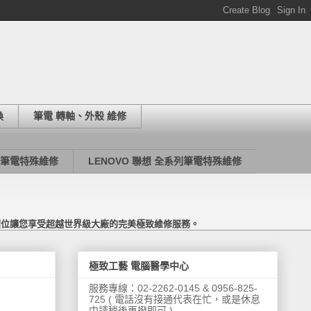
換
筆電 轉軸、外殼 維修
列筆電特殊維修
LENOVO 聯想 全系列筆電特殊維修
價位讓您享受超越世界級大廠的完美極致維修服務。
極致工藝 電腦醫學中心
服務專線：02-2262-0145 & 0956-825-
725 ( 電話沒有接通代表在忙，或是休息
中請稍後再撥即可 )