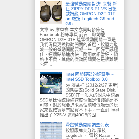
最強微動開關對決! 臺製 新
巨 ZIPPY DF3-P1 VS 日製
歐姆龍 OMRON D2F-01F
on 羅技 Logitech G9 and
G9x
文章 by 廖益祥 本文亦同時發佈在
Facebook 粉絲專頁 前言：歐姆龍
OMRON D2F-01F 這顆微動開關一直是
我們滑鼠更換微動開關的首選，按壓力道
較一般的微動開關要輕一些，回彈手感極
佳，連續點擊速度快，耐用度相當好，價
格也不貴，其他的微動開關實在是很難跟
它匹...
Intel 固態硬碟的好幫手 ~
Intel SSD Toolbox 3.0
by 廖益祥 (2012/2/27 更新)
固態硬碟(Solid State Disk,
SSD)在一般人的觀念中認為
SSD是比傳統硬碟速度快但是價錢卻高不
可攀，對於想要追求高性能和低噪音的玩
家來說確實是有點買不下手，一直到 Intel
推出了 X25-V 這顆40GB的固...
滑鼠微動開關調查列表
按照廠牌共分為 羅技
Logitech 、 雷蛇 Razer 、