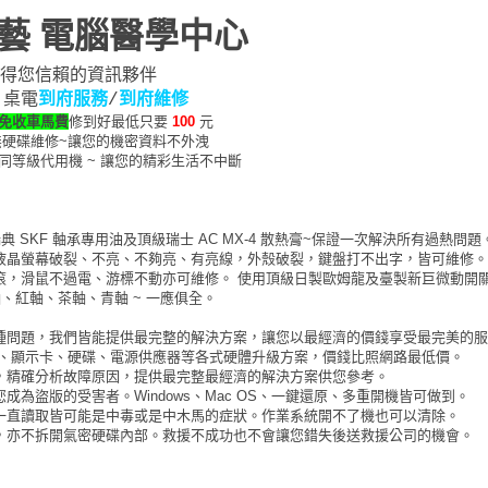
藝 電腦醫學中心
得您信賴的資訊夥伴
、桌電
到府服務
到府維修
/
免收車馬費
修到好最低只要
100
元
無硬碟維修~讓您的機密資料不外洩
同等級代用機 ~ 讓您的精彩生活不中斷
 SKF 軸承專用油及頂級瑞士 AC MX-4 散熱膏~保證一次解決所有過熱問題
液晶螢幕破裂、不亮、不夠亮、有亮線，外殼破裂，鍵盤打不出字，皆可維修。
滾，滑鼠不過電、游標不動亦可維修。 使用頂級日製歐姆龍及臺製新巨微動開
黑軸、紅軸、茶軸、青軸 ~ 一應俱全。
種問題，我們皆能提供最完整的解決方案，讓您以最經濟的價錢享受最完美的服
體、顯示卡、硬碟、電源供應器等各式硬體升級方案，價錢比照網路最低價。
，精確分析故障原因，提供最完整最經濟的解決方案供您參考。
為盜版的受害者。Windows、Mac OS、一鍵還原、多重開機皆可做到。
一直讀取皆可能是中毒或是中木馬的症狀。作業系統開不了機也可以清除。
，亦不拆開氣密硬碟內部。救援不成功也不會讓您錯失後送救援公司的機會。