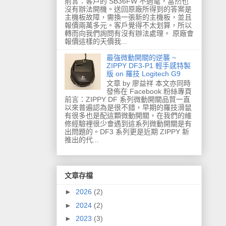
前言：客戶的 SB36FW 不過電，當然也
沒有辦法開機。送回原廠所得到的答案是
主機板故障，需換一張新的主機板，並且
報價兩萬多元。客戶覺得不太划算，所以
轉而向我們詢問有沒有辦法處理。 原廠會
報價這樣的天價我...
最強微動開關的逆襲 ~
ZIPPY DF3-P1 輕手感特製
版 on 羅技 Logitech G9
文章 by 廖益祥 本文亦同時
發佈在 Facebook 粉絲專頁
前言：ZIPPY DF 系列微動開關品質一直
以來普遍認為是很不錯，早期的羅技滑鼠
有很多也是配這顆微動開關，在我們的維
修經驗裡很少會遇到這系列微動開關是有
出問題的。DF3 系列更是近期 ZIPPY 新
推出的代...
文章存檔
►
2026
(2)
►
2024
(2)
►
2023
(3)