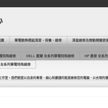
心
範圍
筆電散熱模組清潔、保養、維修
滑鼠維修及微動開關更
筆電特殊維修
DELL 戴爾 全系列筆電特殊維修
HP 惠普 全系
東芝 全系列筆電特殊維修
工作室。我們期望以自身的專業、細心和嚴謹的態度維修您的電腦，以合理的