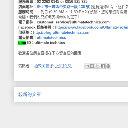
服務專線：02-2262-0145 or 0956-825-725
店面地址：
新北市土城區中央路一段 136 號
(近捷運海山站，送件
服務時間：
一到日 (9:30 AM ~ 11:30 PM?!) 沒錯
電腦，我們也只好每天拼命的加班了!
電子郵件：
customer_service@ultimatetechnics.com
Facebook 粉絲專頁：
https://www.facebook.com/UltimateTechn
部落格：
http://blog.ultimatetechnics.com
露天拍賣：
ultimatetechnics
Line
ID：ultimate-technics
歡迎各位朋友直接在下方留言框內回應!
張貼者：
極致工藝
於
上午10:31
較新的文章