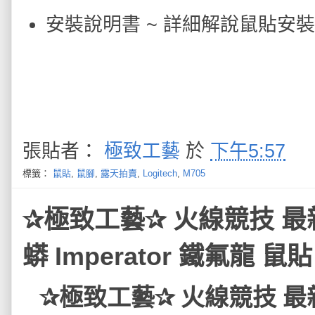
安裝說明書 ~ 詳細解說鼠貼安
張貼者：
極致工藝
於
下午5:57
標籤：
鼠貼
,
鼠腳
,
露天拍賣
,
Logitech
,
M705
✰極致工藝✰ 火線競技 最新
蟒 Imperator 鐵氟龍 
✰極致工藝✰ 火線競技 最新