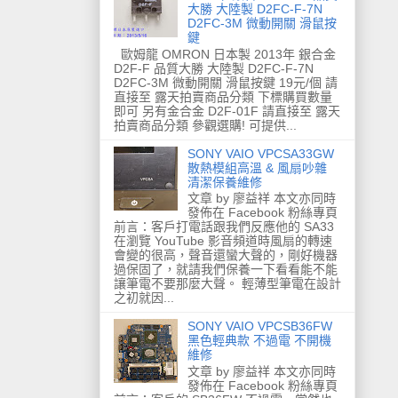
大勝 大陸製 D2FC-F-7N
D2FC-3M 微動開關 滑鼠按
鍵
歐姆龍 OMRON 日本製 2013年 銀合金
D2F-F 品質大勝 大陸製 D2FC-F-7N
D2FC-3M 微動開關 滑鼠按鍵 19元/個 請
直接至 露天拍賣商品分類 下標購買數量
即可 另有金合金 D2F-01F 請直接至 露天
拍賣商品分類 參觀選購! 可提供...
SONY VAIO VPCSA33GW
散熱模組高溫 & 風扇吵雜
清潔保養維修
文章 by 廖益祥 本文亦同時
發佈在 Facebook 粉絲專頁
前言：客戶打電話跟我們反應他的 SA33
在瀏覽 YouTube 影音頻道時風扇的轉速
會變的很高，聲音還蠻大聲的，剛好機器
過保固了，就請我們保養一下看看能不能
讓筆電不要那麼大聲。 輕薄型筆電在設計
之初就因...
SONY VAIO VPCSB36FW
黑色輕典款 不過電 不開機
維修
文章 by 廖益祥 本文亦同時
發佈在 Facebook 粉絲專頁