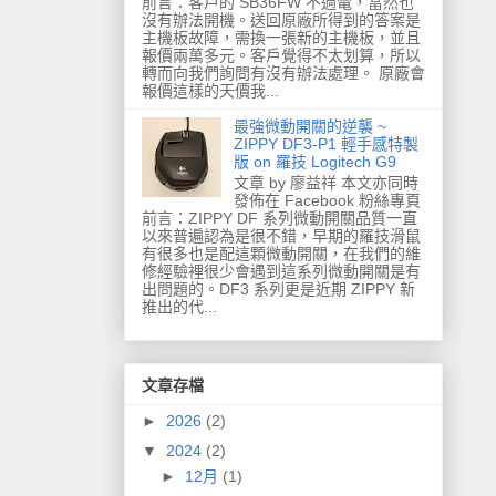
前言：客戶的 SB36FW 不過電，當然也
沒有辦法開機。送回原廠所得到的答案是
主機板故障，需換一張新的主機板，並且
報價兩萬多元。客戶覺得不太划算，所以
轉而向我們詢問有沒有辦法處理。 原廠會
報價這樣的天價我...
最強微動開關的逆襲 ~
ZIPPY DF3-P1 輕手感特製
版 on 羅技 Logitech G9
文章 by 廖益祥 本文亦同時
發佈在 Facebook 粉絲專頁
前言：ZIPPY DF 系列微動開關品質一直
以來普遍認為是很不錯，早期的羅技滑鼠
有很多也是配這顆微動開關，在我們的維
修經驗裡很少會遇到這系列微動開關是有
出問題的。DF3 系列更是近期 ZIPPY 新
推出的代...
文章存檔
►
2026
(2)
▼
2024
(2)
►
12月
(1)