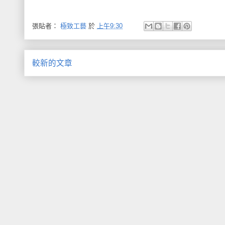
張貼者：
極致工藝
於
上午9:30
較新的文章