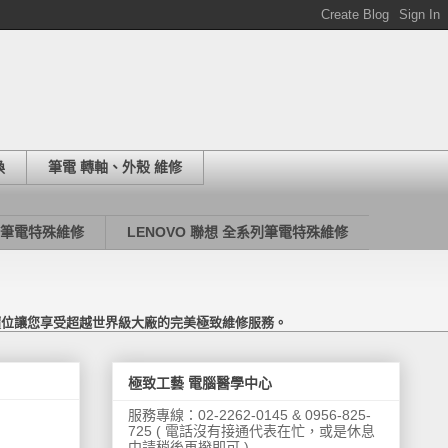
換
筆電 轉軸、外殼 維修
列筆電特殊維修
LENOVO 聯想 全系列筆電特殊維修
價位讓您享受超越世界級大廠的完美極致維修服務。
極致工藝 電腦醫學中心
服務專線：02-2262-0145 & 0956-825-
725 ( 電話沒有接通代表在忙，或是休息
中請稍後再撥即可 )