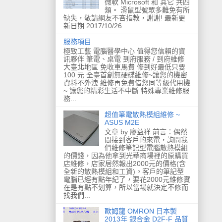
微軟 Microsoft 和 其它 共四
類。 滑鼠型號眾多難免有所
缺失，敬請網友不吝指教，謝謝! 最新更
新日期 2017/10/26
服務項目
極致工藝 電腦醫學中心 值得您信賴的資
訊夥伴 筆電、桌電 到府服務 / 到府維修
大臺北地區 免收車馬費 修到好最低只要
100 元 全臺首創無硬碟維修~讓您的機密
資料不外洩 維修再免費借您同等級代用機
~ 讓您的精彩生活不中斷 特殊專業維修服
務...
超值筆電散熱模組維修 ~
ASUS M2E
文章 by 廖益祥 前言：偶然
間接到客戶的來電，詢問我
們維修筆記型電腦散熱模組
的價錢，因為他拿到光華商場裡的原購買
店維修，店家居然報出2000元的價格(含
全新的散熱模組和工資)。客戶的筆記型
電腦已經有點年紀了，要花2000元維修實
在是有點不划算，所以當場就決定不修而
找我們...
歐姆龍 OMRON 日本製
2013年 銀合金 D2F-F 品質