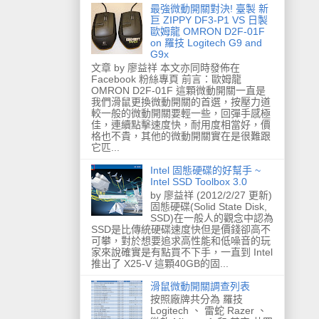
最強微動開關對決! 臺製 新
巨 ZIPPY DF3-P1 VS 日製
歐姆龍 OMRON D2F-01F
on 羅技 Logitech G9 and
G9x
文章 by 廖益祥 本文亦同時發佈在
Facebook 粉絲專頁 前言：歐姆龍
OMRON D2F-01F 這顆微動開關一直是
我們滑鼠更換微動開關的首選，按壓力道
較一般的微動開關要輕一些，回彈手感極
佳，連續點擊速度快，耐用度相當好，價
格也不貴，其他的微動開關實在是很難跟
它匹...
Intel 固態硬碟的好幫手 ~
Intel SSD Toolbox 3.0
by 廖益祥 (2012/2/27 更新)
固態硬碟(Solid State Disk,
SSD)在一般人的觀念中認為
SSD是比傳統硬碟速度快但是價錢卻高不
可攀，對於想要追求高性能和低噪音的玩
家來說確實是有點買不下手，一直到 Intel
推出了 X25-V 這顆40GB的固...
滑鼠微動開關調查列表
按照廠牌共分為 羅技
Logitech 、 雷蛇 Razer 、