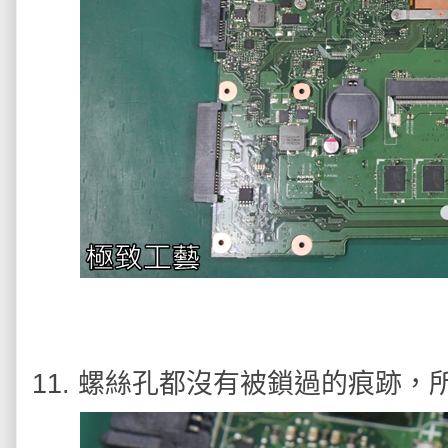
11. 螺絲孔都沒有被鎖過的痕跡