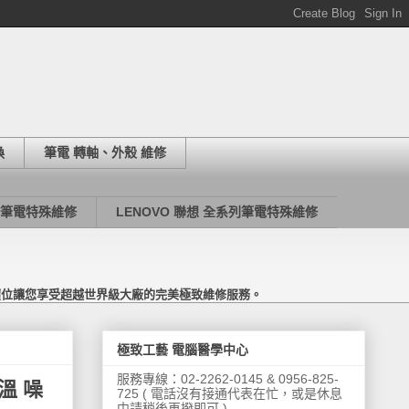
換
筆電 轉軸、外殼 維修
列筆電特殊維修
LENOVO 聯想 全系列筆電特殊維修
價位讓您享受超越世界級大廠的完美極致維修服務。
極致工藝 電腦醫學中心
服務專線：02-2262-0145 & 0956-825-
溫 噪
725 ( 電話沒有接通代表在忙，或是休息
中請稍後再撥即可 )