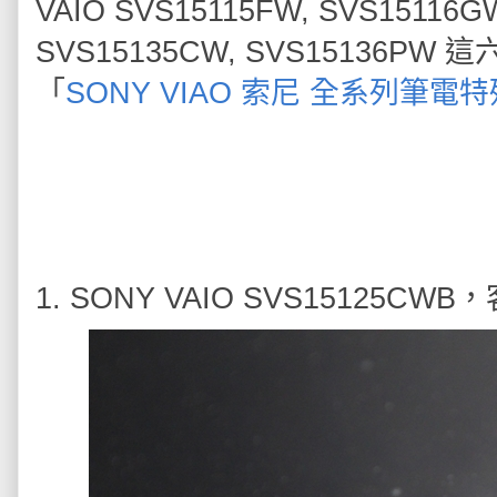
VAIO SVS15115FW, SVS15116G
SVS15135CW, SVS15136
「
SONY VIAO 索尼 全系列筆電
1. SONY VAIO SVS1512